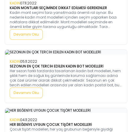
KADIN
07.11.2022
KADIN MONTLARI SEÇİMİNDE DİKKAT EDİLMESİ GEREKENLER
Kadın mont seçimi tarzı yansıtmada önemli rol oynar. Bu
nedenle kadın mont modelleri içinden seçim yaparken bazı
noktalara dikkat edilmelidir. Mont modelleri seçiminde en
önemli kriter giyim tarzına uygunluğu olmaktadır. Tarzı
yansıtan diğer giyim gruplarına uyması ve bir bütünlük
Devamını Oku
sağlaması için kendi giyim tarzınıza uygun modeller tercih
etmelisiniz.
KADIN
05.11.2022
SEZONUN EN ÇOK TERCİH EDİLEN KADIN BOT MODELLERİ
Her sezon farklı tarzlarda tasarlanan kadın bot modelleri, hem
şıklık hem de soğuk kış günlerinde koruma sağlaması adına
çok özel ürünler olarak dikkat çekmektedir. Sezonun en çok
tercih edilen modelleri arasında yer alan kadın postal bot, bu
sezon en trend ürünler arasındaki yerini almaktadır. Kış
Devamını Oku
dönemleri için maksimum koruma sağlayan su geçirmez bot
kadın için vazgeçilmez bir model olarak öne çıkarken, yaz
dönemi için de benzer bir tarzı benimseyen kadın spor bot ile
şıklığı yakalamaktadır.
KADIN
04.11.2022
HER BEĞENİYE UYGUN ÇOCUK TİŞÖRT MODELLERİ
Çocuk tişört modelleri, her yaş grubunun beğeniyle giydiği