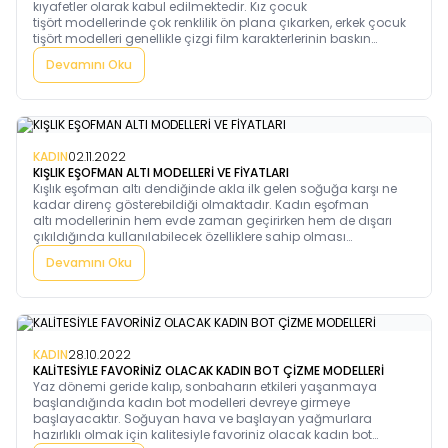
kıyafetler olarak kabul edilmektedir. Kız çocuk
tişört modellerinde çok renklilik ön plana çıkarken, erkek çocuk
tişört modelleri genellikle çizgi film karakterlerinin baskın
olmaktadır. Kış dönemleri tercihlerinde ise kız çocuk uzun kollu
Devamını Oku
tişört daha fazla kullanılmaktadır.
KADIN
02.11.2022
KIŞLIK EŞOFMAN ALTI MODELLERİ VE FİYATLARI
Kışlık eşofman altı dendiğinde akla ilk gelen soğuğa karşı ne
kadar direnç gösterebildiği olmaktadır. Kadın eşofman
altı modellerinin hem evde zaman geçirirken hem de dışarı
çıkıldığında kullanılabilecek özelliklere sahip olması
gerekmektedir. Rahatlığın ön planda olduğu ve ev giysisi
Devamını Oku
olarak seçilen bol eşofman altı kadın için son derece ideal
ürünler arasındadır. Ancak, başka yerlere giderken tercih edilen
ürünlerde dar paça eşofman öne çıkmaktadır.
KADIN
28.10.2022
KALİTESİYLE FAVORİNİZ OLACAK KADIN BOT ÇİZME MODELLERİ
Yaz dönemi geride kalıp, sonbaharın etkileri yaşanmaya
başlandığında kadın bot modelleri devreye girmeye
başlayacaktır. Soğuyan hava ve başlayan yağmurlara
hazırlıklı olmak için kalitesiyle favoriniz olacak kadın bot