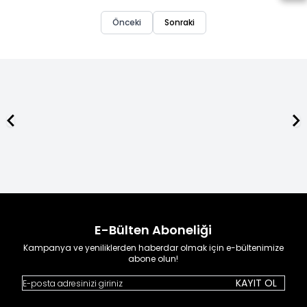
Önceki
Sonraki
ÜCRETSİZ KARGO
1500 TL ve Üzeri
alışverişlerinizde kargo ücretsiz.
E-Bülten Aboneliği
Kampanya ve yeniliklerden haberdar olmak için e-bültenimize
abone olun!
KAYIT OL