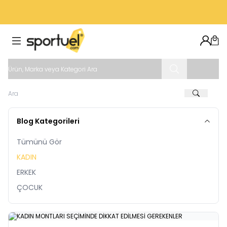
VADE FARKSIZ 3 TAKSIT İMKANI
Hesab
Sep
Blog Kategorileri
Tümünü Gör
KADIN
ERKEK
ÇOCUK