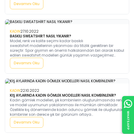
çizme modelleri için çok farklı seçenekler ortaya çıkacaktır.
Devamını Oku
Seçim yaparken elbette botlarınızın şıklığı ve zarafeti belirleyici
olacaktır. Ancak, kadın bot çeşitleri kalitesi ve koruma
özellikleriyle de titiz seçilmesi gereken ürünler olarak kabul
edilmektedir.
KADIN
27.10.2022
BASKILI SWEATSHİRT NASIL YIKANIR?
Model, renk ve kalite seçimi kadar baskılı
sweatshirt modellerinin yıkanması da titizlik gerektiren bir
süreçtir. Spor giyimin en önemli halkalarından biri olarak kabul
edilen sweatshirt modelleri günlük yaşamın vazgeçilmez
unsurlarından biridir. Özellikle çocuk sweatshirt ile son derece
Devamını Oku
şık ve şirin bir görünüme kavuşurken, salaş giyinmeyi sevenler
için tasarlanan oversize sweatshirt çeşitleri geniş bir kitle
tarafından beğenerek giyilmektedir.
KADIN
22.10.2022
KIŞ AYLARINDA KADIN GÖMLEK MODELLERİ NASIL KOMBİNLENİR?
Kadın gömlek modelleri, şık kombinlerin oluşturulmasında renk
ve model uyumunun yakalanması ile mümkün olmaktadır.
Özellikle kış dönemlerinde kadın oduncu gömlek ile oluşturulan
WHATSAPP
kombinler son derece şık bir görünüm ortaya
çıkarmaktadır. Kadın gömlek tercihi dört mevsim ön planda
Devamını Oku
tutulmaktadır. Kalitesi ve modelleri bir kenara bırakıldığında,
ortaya çıkan en büyük telaş kombin oluşturulması olarak
dikkat çekmektedir.